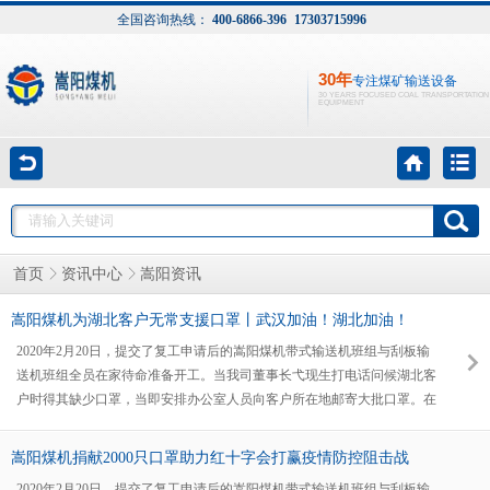
全国咨询热线：
400-6866-396
17303715996
30年
专注煤矿输送设备
30 YEARS FOCUSED COAL TRANSPORTATION
EQUIPMENT
嵩阳资讯
首页
资讯中心
嵩阳煤机为湖北客户无常支援口罩丨武汉加油！湖北加油！
2020年2月20日，提交了复工申请后的嵩阳煤机带式输送机班组与刮板输
送机班组全员在家待命准备开工。当我司董事长弋现生打电话问候湖北客
户时得其缺少口罩，当即安排办公室人员向客户所在地邮寄大批口罩。在
这之前我司已向本地红十字会捐赠了2000只，助力登封市市人民政府打赢
疫情防控阻击战！嵩阳煤机作为专注煤矿输送设备的生产厂家，深知矿用
嵩阳煤机捐献2000只口罩助力红十字会打赢疫情防控阻击战
输送机产品质量对煤矿用户生产过程的重要性。因此，从前期规划设计、
2020年2月20日，提交了复工申请后的嵩阳煤机带式输送机班组与刮板输