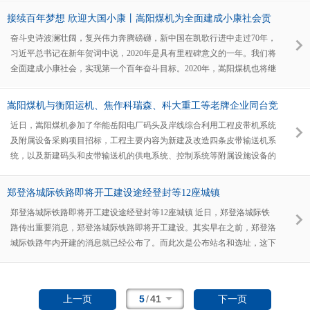
接续百年梦想 欣迎大国小康丨嵩阳煤机为全面建成小康社会贡
献力量
奋斗史诗波澜壮阔，复兴伟力奔腾磅礴，新中国在凯歌行进中走过70年，
习近平总书记在新年贺词中说，2020年是具有里程碑意义的一年。我们将
全面建成小康社会，实现第一个百年奋斗目标。2020年，嵩阳煤机也将继
续为煤矿伙伴提供优质的矿用输送设备，为全面建成小康社会贡献自己的
力量。在过去的2019年中，我们国不仅取得全面建成小康社会新的重大进
嵩阳煤机与衡阳运机、焦作科瑞森、科大重工等老牌企业同台竞
展，而且完成新中国70年辉煌的历史书写。这70年，中国人民发愤图强、
技
近日，嵩阳煤机参加了华能岳阳电厂码头及岸线综合利用工程皮带机系统
艰苦奋斗，创造了“当惊世界殊”的发展成就，推动伟大祖国实现了史诗般
及附属设备采购项目招标，工程主要内容为新建及改造四条皮带输送机系
的进步，书写了人类发展史上的
统，以及新建码头和皮带输送机的供电系统、控制系统等附属设施设备的
制造、采购、安装、调试。 这次招标为电厂拟码头现有2号泊位进行提质
改造，在原址新建1座3000吨级散货泊位（码头结构按靠泊10000吨级设
郑登洛城际铁路即将开工建设途经登封等12座城镇
计）；皮带输送机运输物料为煤炭，并新建一条卸煤皮带线连接后方煤
郑登洛城际铁路即将开工建设途经登封等12座城镇 近日，郑登洛城际铁
场，吞吐量按进口260万吨/年考虑。嵩阳煤机煤机很重视这次的项目，组
路传出重要消息，郑登洛城际铁路即将开工建设。其实早在之前，郑登洛
织业务五部与皮带输送机技术三部全体人员进行项目研讨论证，最终确定
城际铁路年内开建的消息就已经公布了。而此次是公布站名和选址，这下
跟进。 同时参与项目的还有衡阳运输机械有限公司、天津成科传动机电
算是大事已定，只等开工了。
技术股份有限公司、焦作科瑞森重装股份有限公司以及上海科大重工集团
有限公司,这些企业中不乏老牌国企改制、上市企业、行业巨头
5
/
41
上一页
下一页