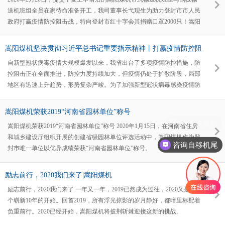
生产制作及售后服务的每一个环节，我们都致力于精益求精，力求完美，
送机班组全员在家待命准备开工，我司董事长弋现生为助力登封市市人民
确保客户在我们提供的输送设备和服务项目中获得最大价值；丰富的设
政府打赢疫情防控阻击战，特向登封市红十字会其捐赠口罩2000只！嵩阳
煤机在弋现生董事长的带领下自成立以来就一直心系公益事业，支持社会
团体举办的各种公益活动和奉献爱心活动，培养职工向社会奉献爱心的道
嵩阳煤机坚决贯彻习近平总书记重要指示精神丨打赢疫情防控阻
德品质，实现发展成果与社会共享。2006年～2019年，嵩阳煤机向灾区及
击战
自新型冠状病毒疫情大规模爆发以来，我省出台了多项疫情防控措施，防
社会公益事业共捐助资金70余万元。每年定期向登封山区的70岁以上的老
控阻击正在全面推进，防控力度持续加大，但疫情仍处于扩散阶段，局部
人捐赠生活物资2万余元，2008年汶川地震后的第一
地区有迅速上升趋势，形势复杂严峻。为了加强新型冠状病毒感染疫情防
控工作，有效减少人员聚集，阻断疫情传播，更好保障嵩阳煤机员工的身
体健康，我司决定将延长2020年春节假期至2月9日(农历正月十六，星期
嵩阳煤机荣获2019“河南省园林单位”称号
日)，2月10日(星期一)起正常上班。预祝全国人民平安度过疫情爆发期，
咨询皮带机
嵩阳煤机荣获2019“河南省园林单位”称号 2020年1月15日，在河南省住房
预祝我国打赢疫情阻击战，中国加油！
和城乡建设厅组织开展的创建省级园林单位评选活动中，嵩阳煤机作为登
咨询自移机尾
封市唯一单位以优异成绩荣获“河南省园林单位”称号。
励志前行，2020我们来了|嵩阳煤机
励志前行，2020我们来了 一年又一年，2019已然成为过往，2020又是一
个崭新10年的开始。回首2019，所有浮光掠影的岁月静好，都暗里标配着
负重前行。2020已经开始，嵩阳煤机将披荆斩棘迎接这新的挑战。