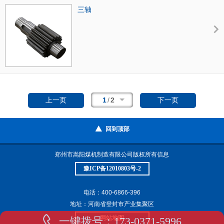
三轴
1
/
2
上一页
下一页
回到顶部
郑州市嵩阳煤机制造有限公司
版权所有信息
豫ICP备12010803号-2
电话：400-6866-396
地址：河南省登封市产业集聚区
网站地图
一键拨号：173-0371-5996