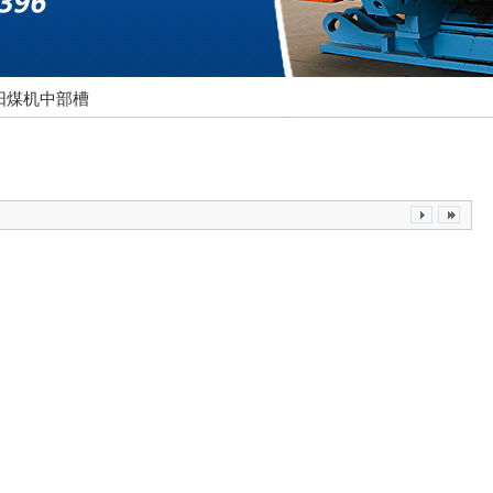
阳煤机中部槽