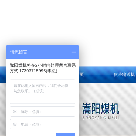
请您留言
嵩阳煤机将在2小时内处理留言联系
方式 17303715996(李总)
嵩阳首页
皮带输送机