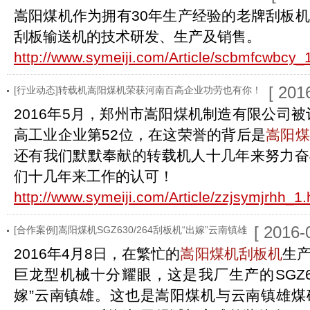
嵩阳煤机作为拥有30年生产经验的老牌刮板
刮板输送机的技术研发、生产及销售。
http://www.symeiji.com/Article/scbmfcwbcy_
[ 201
[行业动态]转载机嵩阳煤机荣获河南百高企业功劳也有你！
2016年5月，郑州市嵩阳煤机制造有限公司被
高工业企业第52位，在这荣誉的背后是
嵩阳煤
还有我们默默奉献的转载机人十几年来努力奋
们十几年来工作的认可！
http://www.symeiji.com/Article/zzjsymjrhh_1.
[ 2016-
[合作案例]嵩阳煤机SGZ630/264刮板机“出嫁”云南镇雄
2016年4月8日，在繁忙的
嵩阳煤机刮板机
生
巨龙型机械十分耀眼，这是我厂生产的SGZ63
嫁”云南镇雄。这也是嵩阳煤机与云南镇雄煤