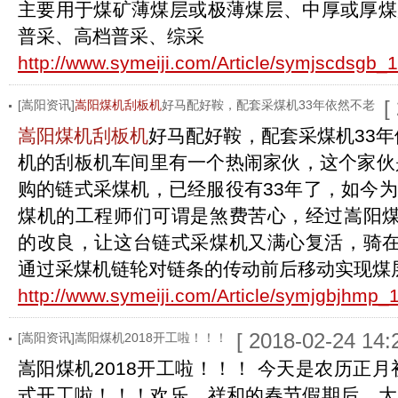
主要用于煤矿薄煤层或极薄煤层、中厚或厚煤
普采、高档普采、综采
http://www.symeiji.com/Article/symjscdsgb_1
[
[嵩阳资讯]
嵩阳煤机刮板机
好马配好鞍，配套采煤机33年依然不老
嵩阳煤机刮板机
好马配好鞍，配套采煤机33年
机的刮板机车间里有一个热闹家伙，这个家伙
购的链式采煤机，已经服役有33年了，如今
煤机的工程师们可谓是煞费苦心，经过嵩阳煤机S
的改良，让这台链式采煤机又满心复活，骑在SG
通过采煤机链轮对链条的传动前后移动实现煤
http://www.symeiji.com/Article/symjgbjhmp_1
[ 2018-02-24 14:2
[嵩阳资讯]嵩阳煤机2018开工啦！！！
嵩阳煤机2018开工啦！！！ 今天是农历正月
式开工啦！！！欢乐、祥和的春节假期后，大