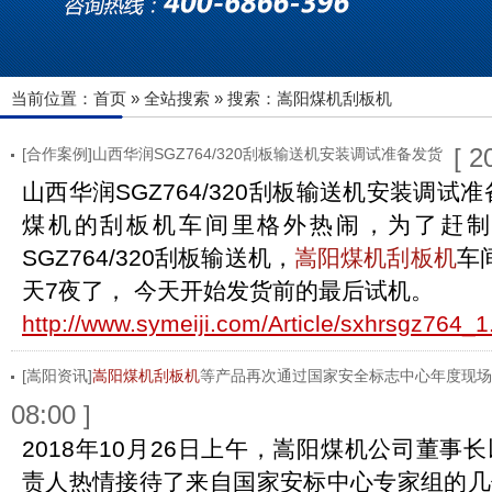
当前位置：
首页
»
全站搜索
» 搜索：嵩阳煤机刮板机
[ 2
[合作案例]山西华润SGZ764/320刮板输送机安装调试准备发货
山西华润SGZ764/320刮板输送机安装调试
煤机的刮板机车间里格外热闹，为了赶制
SGZ764/320刮板输送机，
嵩阳煤机刮板机
车
天7夜了， 今天开始发货前的最后试机。
http://www.symeiji.com/Article/sxhrsgz764_1
[嵩阳资讯]
嵩阳煤机刮板机
等产品再次通过国家安全标志中心年度现场
08:00 ]
2018年10月26日上午，嵩阳煤机公司董事
责人热情接待了来自国家安标中心专家组的几