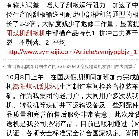
有较大误差，增大了刮板运行阻力，加速了中
位生产的刮板输送机耐磨中部槽和普通型的相
长了2-3倍，大幅度减少了返修工作量，显著
阳煤机刮板机
中部槽产品特点1. 抗冲击力高于中
裂，不剥落。2. 平均
http://www.symeiji.com/Article/symjypgbjz_1
[嵩阳资讯]嵩阳煤机生产的SGB620/40 刮板输送机发往山西大同煤矿
10月8日上午，在国庆假期期间加班加点完成的SG
机
嵩阳煤机刮板机
生产制造车间检验合格装车
矿。作为我集团的老用户，大同用户多次从我
机、转载机等煤矿井下运输设备及一些列配件
品质量和完善的售后服务非常满意。此次发货的S
送机是我公司热销产品，目前已顺利通过【M
认证，各项安全标准完全符合国家规定。嵩阳