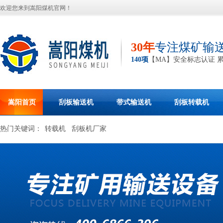
欢迎您来到嵩阳煤机官网！
30年
专注煤矿输
140项
【MA】安全标志认证 
嵩阳首页
刮板输送机
带式输送机
刮板转载机
热门关键词：
转载机
刮板机厂家