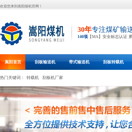
欢迎您来到嵩阳煤机官网！
30年
专注煤矿输
140项
【MA】安全标志认证 
嵩阳首页
刮板输送机
带式输送机
刮板转载机
热门关键词：
转载机
刮板机厂家