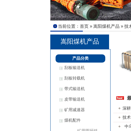
当前位置：
首页
»
嵩阳煤机产品
»
技
嵩阳煤机产品
产品分类
刮板输送机
刮板转载机
带式输送机
皮带输送机
深耕
矿用减速器
技术
煤机配件
煤
中
矿用圆环链