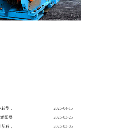
色转型，
2026-04-15
能...
市嵩阳煤
2026-03-25
...
启新程，
2026-03-05