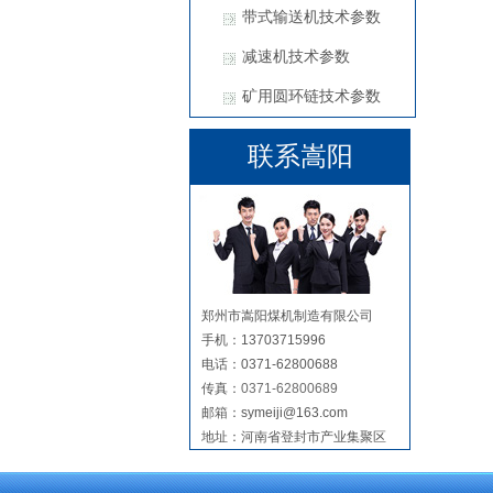
带式输送机技术参数
减速机技术参数
矿用圆环链技术参数
联系嵩阳
郑州市嵩阳煤机制造有限公司
手机：13703715996
电话：0371-62800688
传真：
0371-62800689
邮箱：symeiji@163.com
地址：河南省登封市产业集聚区