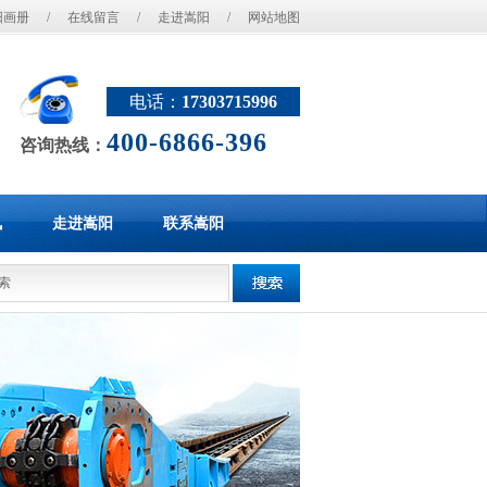
阳画册
/
在线留言
/
走进嵩阳
/
网站地图
电话：
17303715996
400-6866-396
咨询热线：
讯
走进嵩阳
联系嵩阳